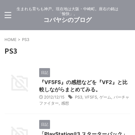
生まれも育ちも神戸。現在地は大阪・中崎町。座右の銘は
「愉快」。
コバヤシのブログ
HOME
>
PS3
PS3
日記
『VF5FS』の感想などを『VF2』と比
較しながらまとめてみる。
2012/12/15
PS3
,
VF5FS
,
ゲーム
,
バーチャ
ファイター
,
感想
日記
「PlayStation®3 スターターパック」