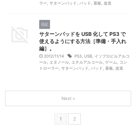
ラー
,
サターンパッド
,
パッド
,
基板
,
改造
日記
サターンパッドを USB 化して PS3 で
使えるようにする方法［準備・手入れ
編］。
2012/11/14
PS3
,
USB
,
イソプロピルアルコ
ール
,
エタノール
,
エチルアルコール
,
ゲーム
,
コン
トローラー
,
サターンパッド
,
パッド
,
基板
,
改造
Next »
1
2