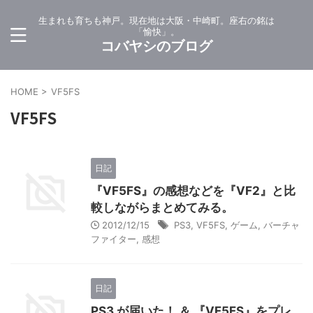
生まれも育ちも神戸。現在地は大阪・中崎町。座右の銘は
「愉快」。
コバヤシのブログ
HOME
>
VF5FS
VF5FS
日記
『VF5FS』の感想などを『VF2』と比
較しながらまとめてみる。
2012/12/15
PS3
,
VF5FS
,
ゲーム
,
バーチャ
ファイター
,
感想
日記
PS3 が届いた！ ＆ 『VF5FS』をプレ