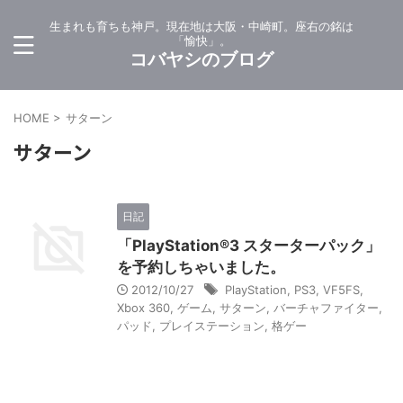
生まれも育ちも神戸。現在地は大阪・中崎町。座右の銘は
「愉快」。
コバヤシのブログ
HOME
>
サターン
サターン
日記
「PlayStation®3 スターターパック」
を予約しちゃいました。
2012/10/27
PlayStation
,
PS3
,
VF5FS
,
Xbox 360
,
ゲーム
,
サターン
,
バーチャファイター
,
パッド
,
プレイステーション
,
格ゲー