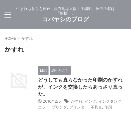
生まれも育ちも神戸。現在地は大阪・中崎町。座右の銘は
「愉快」。
コバヤシのブログ
HOME
>
かすれ
かすれ
日記
調べたこと
どうしても直らなかった印刷のかすれ
が、インクを交換したらあっさり直っ
た。
2016/12/5
かすれ
,
インク
,
インクタンク
,
エラー
,
プリンタ
,
プリンター
,
不具合
,
印刷